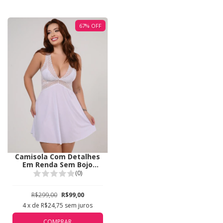
67
%
OFF
Camisola Com Detalhes
Em Renda Sem Bojo
Duemes Branco SB539
(0)
R$299,00
R$99,00
4
x de
R$24,75
sem juros
COMPRAR