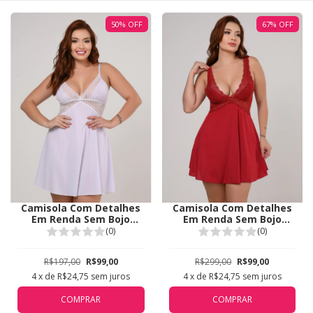
50
%
OFF
67
%
OFF
Camisola Com Detalhes
Camisola Com Detalhes
Em Renda Sem Bojo
Em Renda Sem Bojo
Duemes Branco 1941
Duemes Rubi SB539
(0)
(0)
R$197,00
R$99,00
R$299,00
R$99,00
4
x de
R$24,75
sem juros
4
x de
R$24,75
sem juros
COMPRAR
COMPRAR