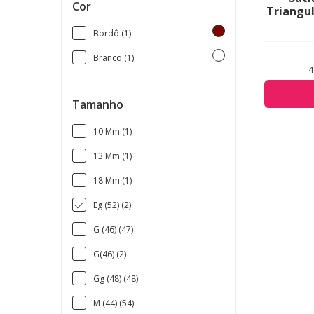
Cor
Triangul
Bordô (1)
Branco (1)
4
Tamanho
10 Mm (1)
13 Mm (1)
18 Mm (1)
Eg (52) (2)
G (46) (47)
G(46) (2)
Gg (48) (48)
M (44) (54)