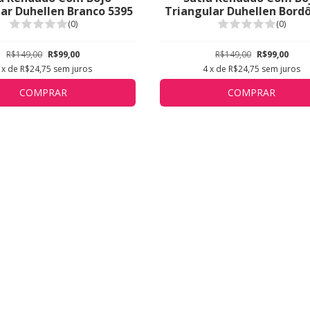
ar Duhellen Branco 5395
Triangular Duhellen Bordô
(0)
(0)
R$149,00
R$99,00
R$149,00
R$99,00
x de
R$24,75
sem juros
4
x de
R$24,75
sem juros
COMPRAR
COMPRAR