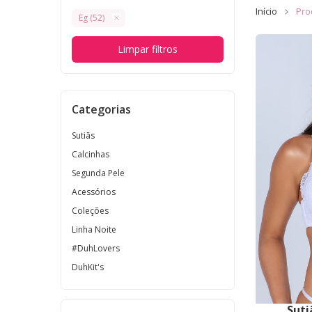
Início
Pro
Eg (52)
Limpar filtros
Categorias
Sutiãs
Calcinhas
Segunda Pele
Acessórios
Coleções
Linha Noite
#DuhLovers
DuhKit's
Suti