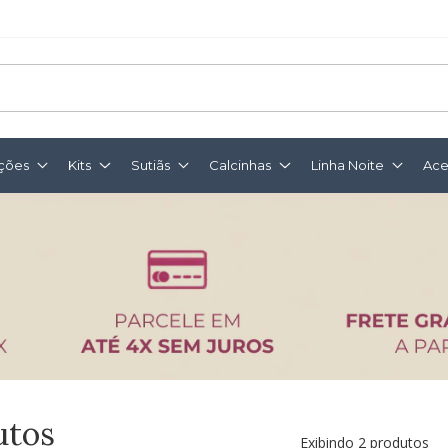
ções
Kits
Sutiãs
Calcinhas
Linha Noite
Ace
utos
Exibindo 2 produtos