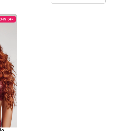
34
%
OFF
jo