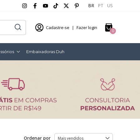
BR
PT
US
Cadastre-se
|
Fazer login
0
ssórios
Embaixadoras Duh
Ordenar por