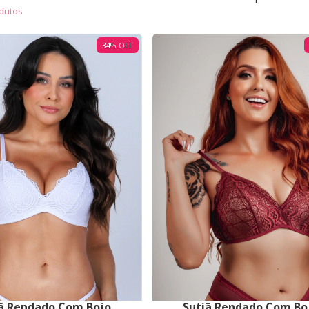
dutos
34
%
OFF
ã Rendado Com Bojo
Sutiã Rendado Com Bo