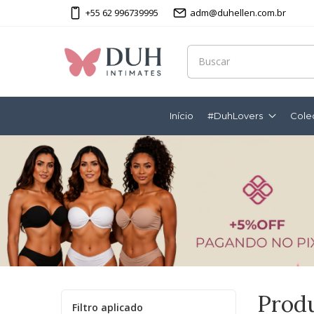
+55 62 996739995
adm@duhellen.com.br
Início
#DuhLovers
Cole
Prod
Filtro aplicado