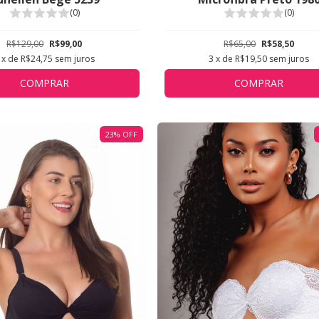
(0)
(0)
R$129,00
R$99,00
R$65,00
R$58,50
x de
R$24,75
sem juros
3
x de
R$19,50
sem juros
COMPRAR
COMPRAR
23
%
OFF