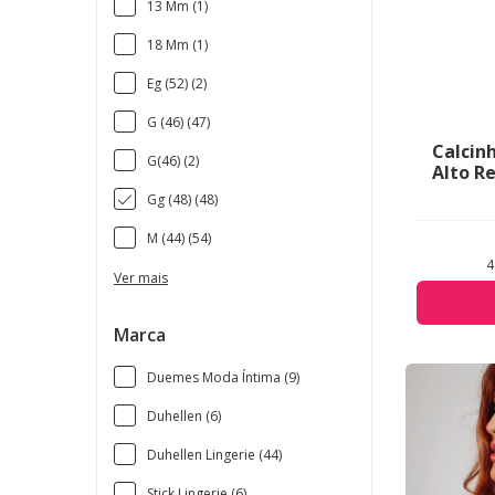
13 Mm (1)
18 Mm (1)
Eg (52) (2)
G (46) (47)
Calcin
G(46) (2)
Alto R
Gg (48) (48)
M (44) (54)
4
Ver mais
Marca
Duemes Moda Íntima (9)
Duhellen (6)
Duhellen Lingerie (44)
Stick Lingerie (6)