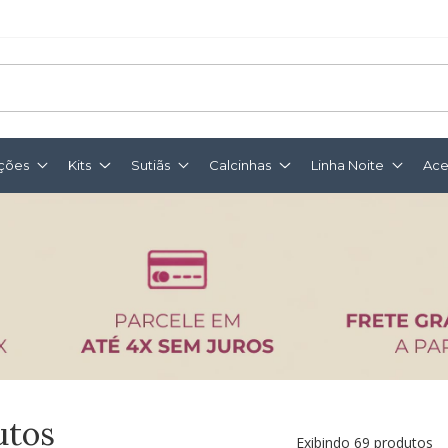
ções
Kits
Sutiãs
Calcinhas
Linha Noite
Ace
utos
Exibindo 69 produtos