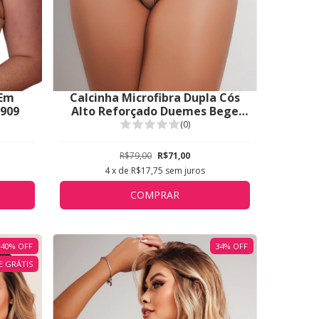
 Em
Calcinha Microfibra Dupla Cós
5909
Alto Reforçado Duemes Bege
1609
(0)
R$79,00
R$71,00
4
x de
R$17,75
sem juros
COMPRAR
40
%
OFF
34
%
OFF
E GRÁTIS