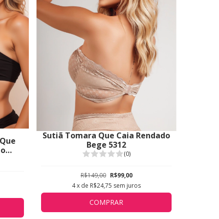
Sutiã Tomara Que Caia Rendado
 Que
Bege 5312
ão
(0)
 Sob
R$149,00
R$99,00
4
x de
R$24,75
sem juros
COMPRAR