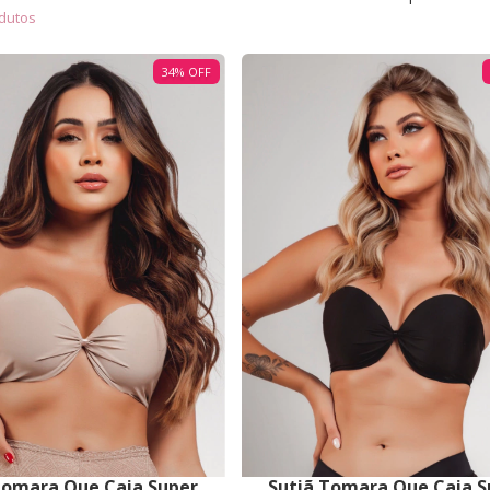
dutos
34
%
OFF
Tomara Que Caia Super
Sutiã Tomara Que Caia S