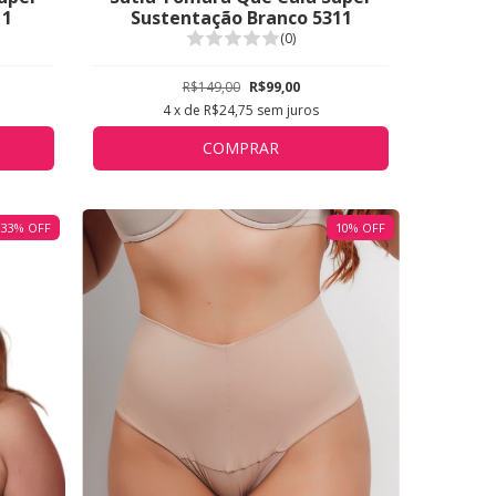
11
Sustentação Branco 5311
(0)
R$149,00
R$99,00
4
x de
R$24,75
sem juros
COMPRAR
33
%
OFF
10
%
OFF