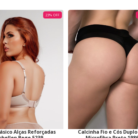
23
%
OFF
Básico Alças Reforçadas
Calcinha Fio e Cós Dupl
uhellen Bege 5239
Microfibra Preto 198