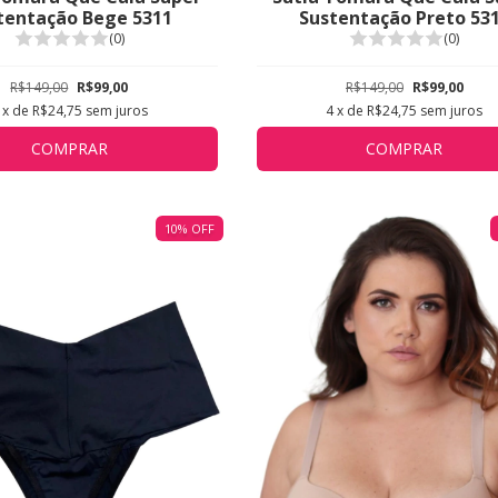
tentação Bege 5311
Sustentação Preto 53
(0)
(0)
R$149,00
R$99,00
R$149,00
R$99,00
x de
R$24,75
sem juros
4
x de
R$24,75
sem juros
COMPRAR
COMPRAR
10
%
OFF