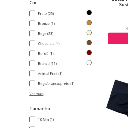
Cor
Sus
Preto (25)
Bronze (1)
4
Bege (23)
Chocolate (4)
Bordô (1)
Branco (11)
Animal Print (1)
Bege/branco/preto (1)
Ver mais
Tamanho
10 Mm (1)