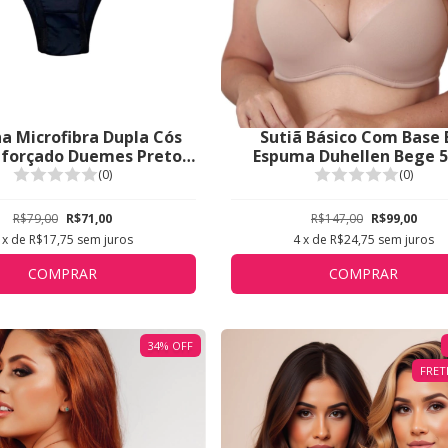
ha Microfibra Dupla Cós
Sutiã Básico Com Base
eforçado Duemes Preto
Espuma Duhellen Bege 
1609
(0)
(0)
R$79,00
R$71,00
R$147,00
R$99,00
x de
R$17,75
sem juros
4
x de
R$24,75
sem juros
COMPRAR
COMPRAR
34
%
OFF
FRET