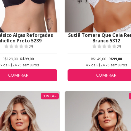
Básico Alças Reforçadas
Sutiã Tomara Que Caia R
hellen Preto 5239
Branco 5312
(0)
(0)
R$129,00
R$99,00
R$149,00
R$99,00
x de
R$24,75
sem juros
4
x de
R$24,75
sem juros
COMPRAR
COMPRAR
33
%
OFF