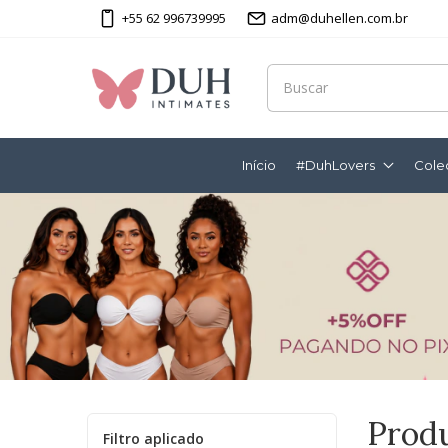
+55 62 996739995
adm@duhellen.com.br
Início
#DuhLovers
Cole
Prod
Filtro aplicado