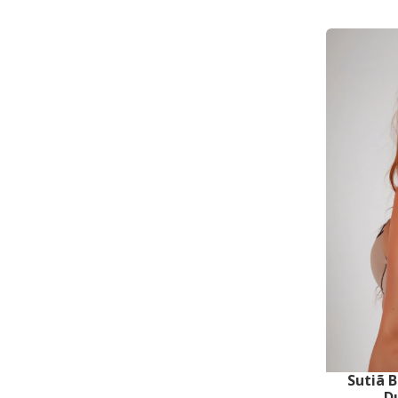
Sutiã 
D